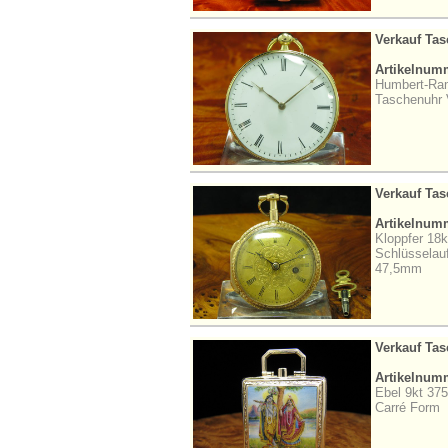
Verkauf Ta
Artikelnum
Humbert-Ram
Taschenuhr V
Verkauf Ta
Artikelnum
Kloppfer 18
Schlüsselau
47,5mm
Verkauf Ta
Artikelnum
Ebel 9kt 37
Carré Form