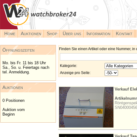
Home
Auktionen
Shop
Über uns
Information
Kontakt
Finden Sie einen Artikel oder eine Nummer, in 
Öffnungszeiten
Mo. bis Fr. 11 bis 18 Uhr
Kategorie:
Sa., So. u. Feiertags nach
tel. Anmeldung.
Anzeige pro Seite:
Auktionen
Verkauf Ele
Artikelnum
0 Positionen
Röntgenspek
SN0400045
Auktion vom
Beginn
Verkauf Ta