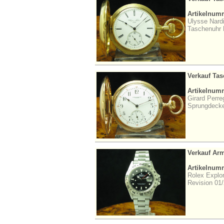
Artikelnum
Ulysse Nard
Taschenuhr 
Verkauf Ta
Artikelnum
Girard Perr
Sprungdecke
Verkauf Ar
Artikelnum
Rolex Explor
Revision 01