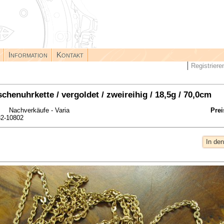
Information
Kontakt
Registriere
schenuhrkette / vergoldet / zweireihig / 18,5g / 70,0cm
achverkäufe - Varia
Prei
2-10802