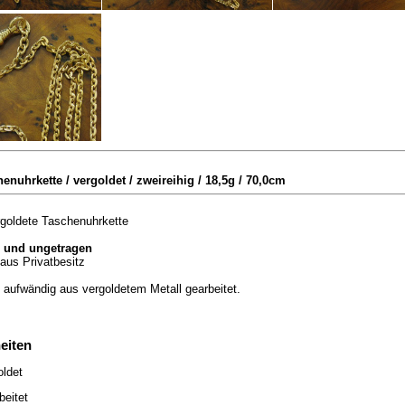
henuhrkette / vergoldet / zweireihig / 18,5g / 70,0cm
rgoldete Taschenuhrkette
 und ungetragen
aus Privatbesitz
 aufwändig aus vergoldetem Metall gearbeitet.
eiten
oldet
rbeitet