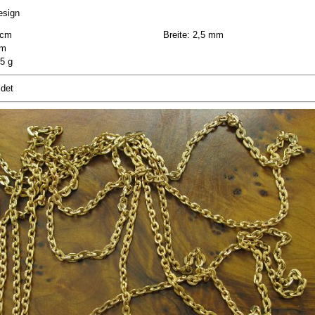
esign
 cm
Breite: 2,5 mm
mm
,5 g
ldet