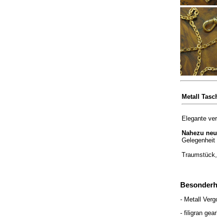
Metall Tasc
Elegante ve
Nahezu neu
Gelegenheit 
Traumstück,
Besonderh
- Metall Verg
- filigran gea